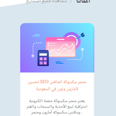
أعمالنا
مشاهدة جميع المشاريع
رمجيات
تحسين SEO متجر سكسوكة المنافس
ث
لأمازون ونون في السعودية
التسويق
يعتبر متجر سكسوكة منصة الكترونية
عودية
احترافية لبيع الأحذية والسبحات والغتر
وينافس سكسوكة أمازون ومتجر…