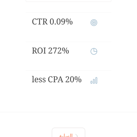
0.09% CTR
272% ROI
20% less CPA
السابق