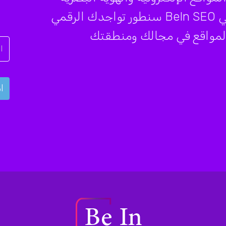
المتكاملة وكتابة المحتوى والمقالات، في BeIn SEO سنطور تواجدك الرقمي
 المواقع في مجالك ومنطقتك