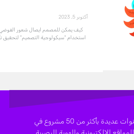
أكتوبر 5, 2023
كيف يمكن للمصمم ايصال شعور الفوضي 
استخدام "سيكولوجية التصميم" لتحقيق تأ
شركة BeIn SEO تضع بين يديك خبرة سنوات عديدة بأكثر من 50 مشروع في
قع الإلكترونية والهوية البصرية