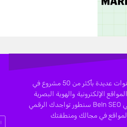
شركة BeIn SEO تضع بين يديك خبرة سنوات عديدة بأكثر من 50 مشروع في
قع الإلكترونية والهوية البصرية
المتكاملة وكتابة المحتوى والمقالات، في BeIn SEO سنطور تواجدك الرقمي
 المواقع في مجالك ومنطقتك