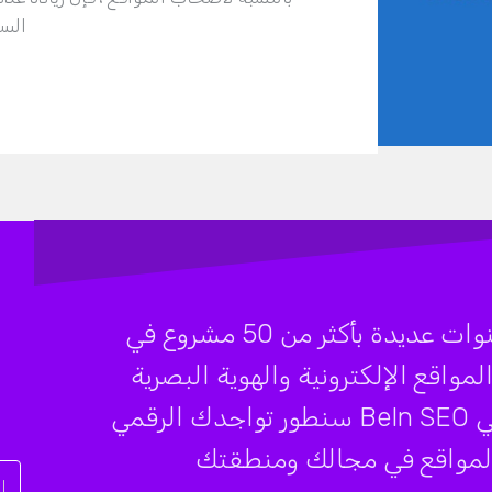
السب
شركة BeIn SEO تضع بين يديك خبرة سنوات عديدة بأكثر من 50 مشروع في
قع الإلكترونية والهوية البصرية
المتكاملة وكتابة المحتوى والمقالات، في BeIn SEO سنطور تواجدك الرقمي
 المواقع في مجالك ومنطقتك