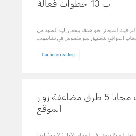
ب 10 خطوات فعالة
رات موقعك بــ 1000 زائر عبر الترافيك المجاني هو هدف يسعى إليه العديد من
اب المواقع لتحقيق نمو ملموس في نشاطهم…
Continue reading
زيادة عدد زوار موقعك مجانا 5 طرق مضاعفة زوار
الموقع
وار الموقع يعني في المقام الأول "الأرباح". لهذا