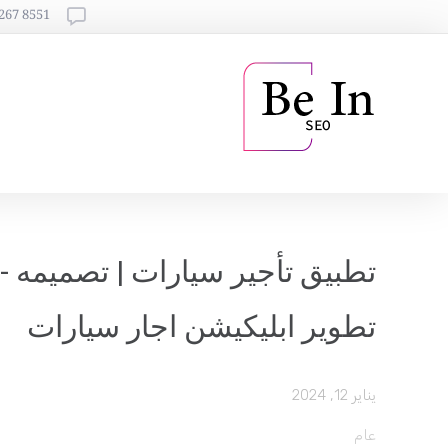
8551 267 751 964+
تطبيق تأجير سيارات | تصميمه -
تطوير ابليكيشن اجار سيارات
يناير 12, 2024
عام