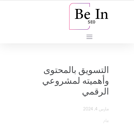
️التسويق بالمحتوى
وأهميته لمشروعي
الرقمي
مارس 4, 2024
عام