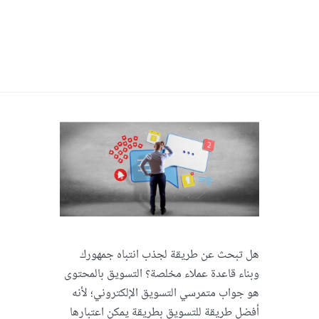
هل تبحث عن طريقة لجذب انتباه جمهورك
وبناء قاعدة عملاء مخلصة؟ التسويق بالمحتوى
هو جواب متمرسي التسويق الإلكتروني؛ لأنه
أفضل طريقة للتسويق بطريقة يمكن اعتبارها